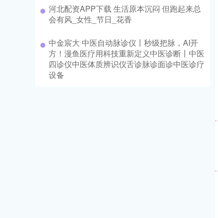
河北配资APP下载 生活原本沉闷 但跑起来总
会有风_女性_节日_花香
中金宸大 中医自动脉诊仪丨秒级把脉，AI开
方！漫鱼医疗用科技重新定义中医诊断丨中医
四诊仪中医体质辨识仪舌诊脉诊面诊中医诊疗
设备