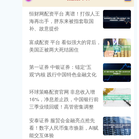
恒财网配资平台 离谱！打假人王
海再出手，胖东来被指套取国
补、故意提价
富成配资 平台 看似强大的背后，
美国正被两大死结困住
第一证券 中银证券：锚定“五
观”内核 践行中国特色金融文化
环球策略配资官网 非息收入增
16%，净息差止跌，中国银行前
三季业绩回暖！高管密集调整
安泰证券 服贸会金融亮点抢先
看！数字人民币集市焕新，AI赋
能交互体验