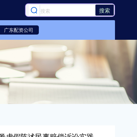
搜索
广东配资公司
证券虚假陈述民事赔偿诉讼实践