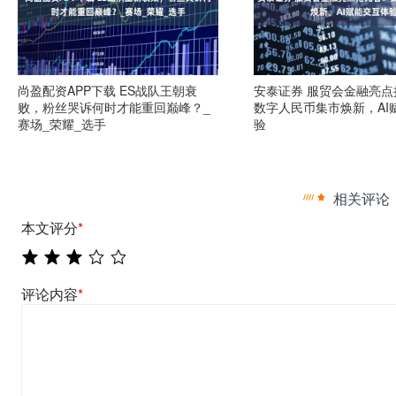
尚盈配资APP下载 ES战队王朝衰
安泰证券 服贸会金融亮点
败，粉丝哭诉何时才能重回巅峰？_
数字人民币集市焕新，AI
赛场_荣耀_选手
验
相关评论
本文评分
*
评论内容
*