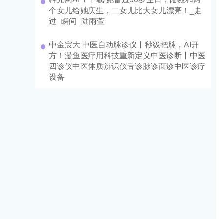
个女儿给她庆生，二女儿比大女儿漂亮！_走
过_瞬间_陆雨萱
中金宸大 中医自动脉诊仪丨秒级把脉，AI开
方！漫鱼医疗用科技重新定义中医诊断丨中医
四诊仪中医体质辨识仪舌诊脉诊面诊中医诊疗
设备