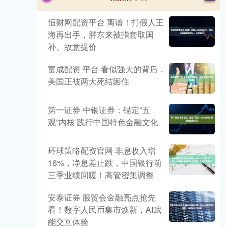
恒财网配资平台 离谱！打假人王
海再出手，胖东来被指套取国
补、故意提价
富成配资 平台 看似强大的背后，
美国正被两大死结困住
第一证券 中银证券：锚定“五
观”内核 践行中国特色金融文化
环球策略配资官网 非息收入增
16%，净息差止跌，中国银行前
三季业绩回暖！高管密集调整
安泰证券 服贸会金融亮点抢先
看！数字人民币集市焕新，AI赋
能交互体验