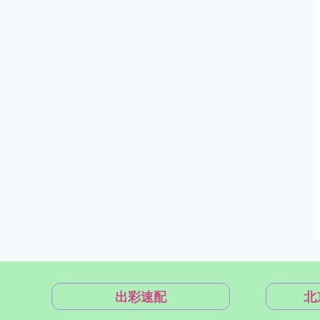
出彩速配
北