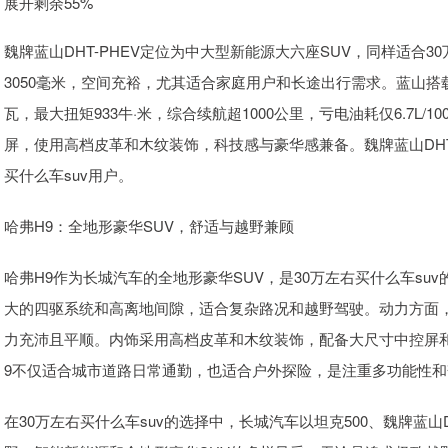
展开剩余55%
魏牌蓝山DHT-PHEV定位为中大型新能源大六座SUV，同样适合3
3050毫米，空间充裕，尤其适合家庭用户和长途出行需求。蓝山搭载1
瓦，最大扭矩933牛·米，综合续航超1000公里，亏电油耗仅6.7L
屏，使用高档皮革和木纹装饰，科技感与豪华感兼备。魏牌蓝山DHT
买什么车suv用户。
哈弗H9：全地形豪华SUV，舒适与越野兼顾
哈弗H9作为长城汽车的全地形豪华SUV，是30万左右买什么车s
大的四驱系统和高离地间隙，适合复杂路况和越野驾驶。动力方面，搭
力充沛且平顺。内饰采用高档皮革和木纹装饰，配备大尺寸中控屏
9不仅适合城市道路日常通勤，也适合户外探险，是注重多功能性
在30万左右买什么车suv的选择中，长城汽车以坦克500、魏牌蓝山