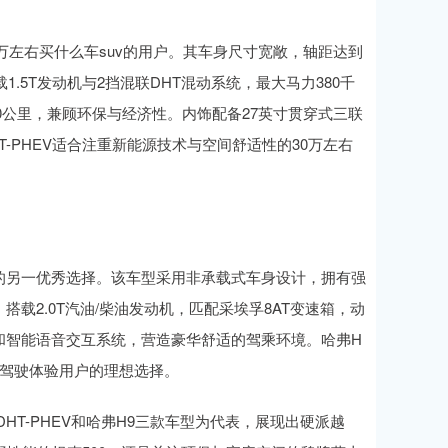
0万左右买什么车suv的用户。其车身尺寸宽敞，轴距达到
.5T发动机与2挡混联DHT混动系统，最大马力380千
/100公里，兼顾环保与经济性。内饰配备27英寸贯穿式三联
-PHEV适合注重新能源技术与空间舒适性的30万左右
uv的另一优秀选择。该车型采用非承载式车身设计，拥有强
载2.0T汽油/柴油发动机，匹配采埃孚8AT变速箱，动
和智能语音交互系统，营造豪华舒适的驾乘环境。哈弗H
和驾驶体验用户的理想选择。
DHT-PHEV和哈弗H9三款车型为代表，展现出硬派越