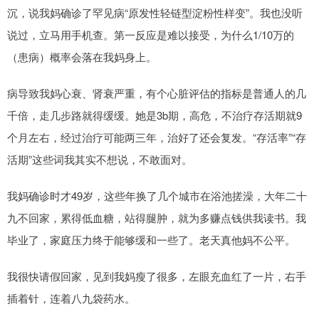
沉，说我妈确诊了罕见病“原发性轻链型淀粉性样变”。我也没听
说过，立马用手机查。第一反应是难以接受，为什么1/10万的
（患病）概率会落在我妈身上。
病导致我妈心衰、肾衰严重，有个心脏评估的指标是普通人的几
千倍，走几步路就得缓缓。她是3b期，高危，不治疗存活期就9
个月左右，经过治疗可能两三年，治好了还会复发。“存活率”“存
活期”这些词我其实不想说，不敢面对。
我妈确诊时才49岁，这些年换了几个城市在浴池搓澡，大年二十
九不回家，累得低血糖，站得腿肿，就为多赚点钱供我读书。我
毕业了，家庭压力终于能够缓和一些了。老天真他妈不公平。
我很快请假回家，见到我妈瘦了很多，左眼充血红了一片，右手
插着针，连着八九袋药水。