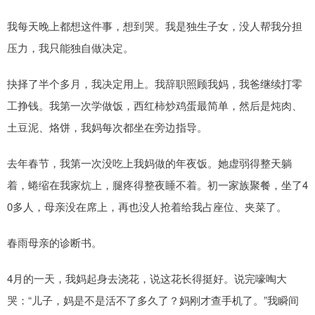
我每天晚上都想这件事，想到哭。我是独生子女，没人帮我分担
压力，我只能独自做决定。
抉择了半个多月，我决定用上。我辞职照顾我妈，我爸继续打零
工挣钱。我第一次学做饭，西红柿炒鸡蛋最简单，然后是炖肉、
土豆泥、烙饼，我妈每次都坐在旁边指导。
去年春节，我第一次没吃上我妈做的年夜饭。她虚弱得整天躺
着，蜷缩在我家炕上，腿疼得整夜睡不着。初一家族聚餐，坐了4
0多人，母亲没在席上，再也没人抢着给我占座位、夹菜了。
春雨母亲的诊断书。
4月的一天，我妈起身去浇花，说这花长得挺好。说完嚎啕大
哭：“儿子，妈是不是活不了多久了？妈刚才查手机了。”我瞬间