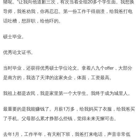
猪呢。”让我向他道歉三次，有次当着全组20多个学生面。我想换
导师，我爸劝我，你再忍忍。第一份工作干得崩溃，给我爸打电
话吐槽，想辞职，给他吓的。
硕士毕业。
优秀论文证书。
当时毕业，还获得优秀硕士学位论文。拿着八九个offer，大部分
是南方的，我选了天津的这家央企，体面，工资最高。
我祖上都是农民，我是家里第一个大学生。我终于成为城里人。
最重要的是我能赚钱了。月薪1万多，给我妈买了衣服，给我爸买
了手机。父母那么累才挣那么些钱，觉得未来无懈可击。
去年1月，工作半年，有天刚下班，我爸打来电话，声音非常低