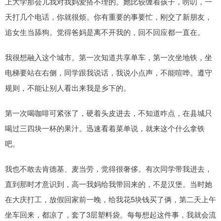
上大学那会儿我对我妈爱搭不理的。她比较缠着孩子，唠叨，一
天打几个电话，你就很烦。你有重要的事要忙，刚交了新朋友，
追女生当舔狗。觉得爸妈是离不开我的，回不回应都一直在。
我很想融入这个城市。第一次知道共享单车，第一次坐地铁，坐
电梯要站在右侧，同学跟我说话，我说小点声，不能喧哗。遵守
规则，不能让别人看出来我是乡下的。
第一次喝咖啡可紧张了，硬着头皮进去，不知道咋点，在县城只
喝过三四块一杯的果汁。迅速看着菜单说，就来这个什么拿铁
吧。
我也不敢去肯德基、麦当劳，觉得很奢侈。有次同学带我进去，
直到那时才意识到，高一我妈给我带回来的，不是汉堡。当时她
在大庆打工，放假回家前一晚，给我花5块钱买了俩，第二天上午
坐车回来，都凉了，套了3层塑料袋。每每想起这件事，我就会流