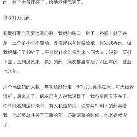
的。有个大爷摔杯子，给他老伴气哭了。
母亲打万元药。
初期打靶向药要监测心脏，我妈的胸口、肚子、胳膊上贴了铁
条，三个多小时不能动。要撒尿我拿尿盆给她，尿完我再倒。但
我妈都打了19针了，平台期什么时候到来？问大夫，说得一直打
下去，直到没效果，换别的药。病友群里有治了四五年的，甚至
七八年。
那个骂媳妇的大叔，年初还能行走，6个月后瘫痪在床，每天做肾
透析，后来走了。病友群有人说我退群了，我爸前两天不在了。
你总能看到这种消息。有人私信加我，说有两针剩下的药卖给
我，他老婆总共买了三瓶的药，还剩两瓶的时候，他老婆就没
了。