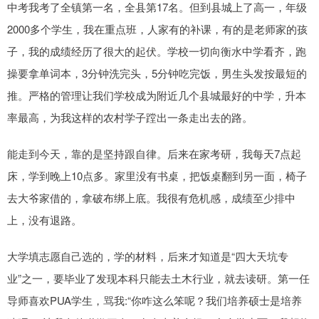
中考我考了全镇第一名，全县第17名。但到县城上了高一，年级
2000多个学生，我在重点班，人家有的补课，有的是老师家的孩
子，我的成绩经历了很大的起伏。学校一切向衡水中学看齐，跑
操要拿单词本，3分钟洗完头，5分钟吃完饭，男生头发按最短的
推。严格的管理让我们学校成为附近几个县城最好的中学，升本
率最高，为我这样的农村学子蹚出一条走出去的路。
能走到今天，靠的是坚持跟自律。后来在家考研，我每天7点起
床，学到晚上10点多。家里没有书桌，把饭桌翻到另一面，椅子
去大爷家借的，拿破布绑上底。我很有危机感，成绩至少排中
上，没有退路。
大学填志愿自己选的，学的材料，后来才知道是“四大天坑专
业”之一，要毕业了发现本科只能去土木行业，就去读研。第一任
导师喜欢PUA学生，骂我:“你咋这么笨呢？我们培养硕士是培养