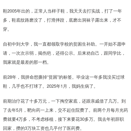
鞋2005年出的，正常人当样子鞋，我天天去打实战，打了一年
多，鞋底纹路磨没了，打滑摔跤，底磨出洞袜子露出来，才不
穿。
自初中到大学，我一直都领取学校的贫困生补助。一开始不愿申
请，一次次示弱，揭伤疤，还得公示。后来劝自己，跟同学比，
我家就是最差的那一档。
前28年，我拼命想撕掉“贫困”的标签。毕业这一年多我没买过球
鞋，几乎也不打球了。2025年1月，我妈生病了。
前期治疗花了十多万元，一下掏空家底，还跟亲戚借了几万。到
了去年5月，靶向药一上来，交不起住院费了。前两个月每月光药
费就要4万多，不考虑移植，接下来要花30多万。我去年初辞职
回家，攒的3万块工资也几乎付了医药费。