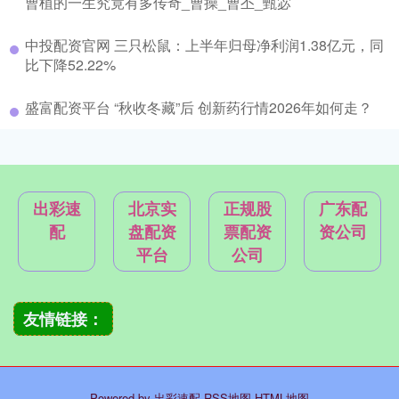
曹植的一生究竟有多传奇_曹操_曹丕_甄宓
中投配资官网 三只松鼠：上半年归母净利润1.38亿元，同
比下降52.22%
盛富配资平台 “秋收冬藏”后 创新药行情2026年如何走？
出彩速
北京实
正规股
广东配
配
盘配资
票配资
资公司
平台
公司
友情链接：
Powered by
出彩速配
RSS地图
HTML地图