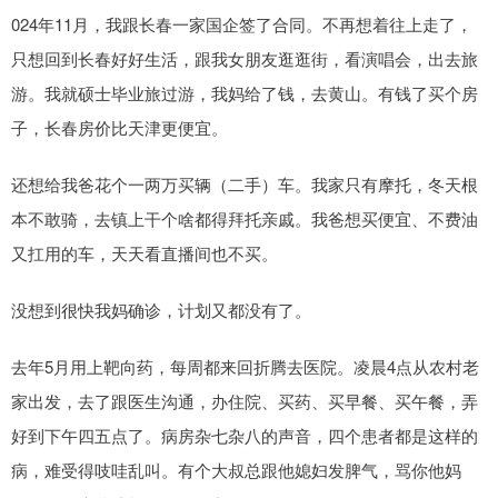
024年11月，我跟长春一家国企签了合同。不再想着往上走了，
只想回到长春好好生活，跟我女朋友逛逛街，看演唱会，出去旅
游。我就硕士毕业旅过游，我妈给了钱，去黄山。有钱了买个房
子，长春房价比天津更便宜。
还想给我爸花个一两万买辆（二手）车。我家只有摩托，冬天根
本不敢骑，去镇上干个啥都得拜托亲戚。我爸想买便宜、不费油
又扛用的车，天天看直播间也不买。
没想到很快我妈确诊，计划又都没有了。
去年5月用上靶向药，每周都来回折腾去医院。凌晨4点从农村老
家出发，去了跟医生沟通，办住院、买药、买早餐、买午餐，弄
好到下午四五点了。病房杂七杂八的声音，四个患者都是这样的
病，难受得吱哇乱叫。有个大叔总跟他媳妇发脾气，骂你他妈