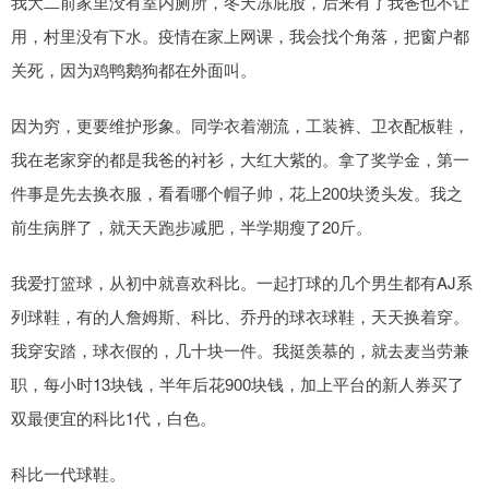
我大二前家里没有室内厕所，冬天冻屁股，后来有了我爸也不让
用，村里没有下水。疫情在家上网课，我会找个角落，把窗户都
关死，因为鸡鸭鹅狗都在外面叫。
因为穷，更要维护形象。同学衣着潮流，工装裤、卫衣配板鞋，
我在老家穿的都是我爸的衬衫，大红大紫的。拿了奖学金，第一
件事是先去换衣服，看看哪个帽子帅，花上200块烫头发。我之
前生病胖了，就天天跑步减肥，半学期瘦了20斤。
我爱打篮球，从初中就喜欢科比。一起打球的几个男生都有AJ系
列球鞋，有的人詹姆斯、科比、乔丹的球衣球鞋，天天换着穿。
我穿安踏，球衣假的，几十块一件。我挺羡慕的，就去麦当劳兼
职，每小时13块钱，半年后花900块钱，加上平台的新人券买了
双最便宜的科比1代，白色。
科比一代球鞋。