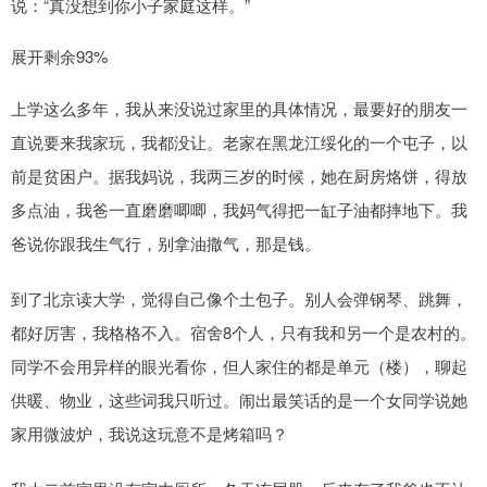
说：“真没想到你小子家庭这样。”
展开剩余93%
上学这么多年，我从来没说过家里的具体情况，最要好的朋友一
直说要来我家玩，我都没让。老家在黑龙江绥化的一个屯子，以
前是贫困户。据我妈说，我两三岁的时候，她在厨房烙饼，得放
多点油，我爸一直磨磨唧唧，我妈气得把一缸子油都摔地下。我
爸说你跟我生气行，别拿油撒气，那是钱。
到了北京读大学，觉得自己像个土包子。别人会弹钢琴、跳舞，
都好厉害，我格格不入。宿舍8个人，只有我和另一个是农村的。
同学不会用异样的眼光看你，但人家住的都是单元（楼），聊起
供暖、物业，这些词我只听过。闹出最笑话的是一个女同学说她
家用微波炉，我说这玩意不是烤箱吗？