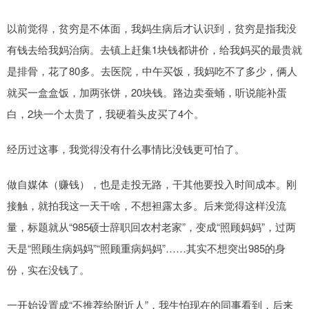
以前觉得，贫穷是不体面，我妈生病后才认识到，贫穷是指我没
有钱去给我妈治病。去镇上赶集1块钱都讲价，给我妈买的最贵就
是排骨，花了80多。去医院，中午买饭，我妈吃不了多少，俩人
就买一盒盒饭，加两张饼，20块钱。路边卖蚕蛹，听说能补蛋
白，2块一个太贵了，我硬着头皮买了4个。
经历过这事，我觉得没有什么事情比没钱更可怕了。
做自媒体（赚钱），也是走投无路，干其他要投入时间成本。刚
接触，就拍我这一天干啥，不想袒露太多。后来觉得这样没流
量，标题就从“985硕士辞职回农村老家”，变成“照顾妈妈”，过两
天是“照顾生病妈妈”“照顾重病妈妈”……其实不想突出985的身
份，实在没钱了。
一开始设置成“不推荐给附近人”，我生怕现在的同事看到，后来