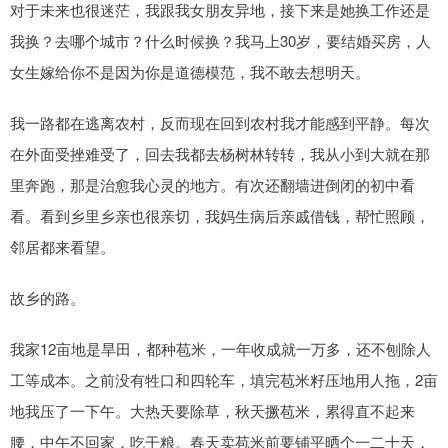
对于未来也很迷茫，我跟我女朋友异地，接下来是她换工作还是
我换？去哪个城市？什么时候换？我马上30岁，要结婚买房，人
女生嫁给你不是因为你是道德模范，我不敢去想明天。
我一路都在逃离农村，反而现在回到农村我才能感到平静。每次
在外面受挫难受了，回去我都去杨树林转转，我从小到大就在那
里奔跑，那是治愈我心灵的地方。有次还翻墙进倒闭的初中看
看。看到乡里乡亲也很亲切，我妈生病后亲戚借钱，帮忙照顾，
邻居都来看望。
故乡的路。
我家12亩地是旱田，都种苞米，一年收成就一万多，还不刨除人
工等成本。之前没有牲口和四轮车，填完苞米籽压地用人拖，2亩
地我压了一下午。大热天要除草，秋天撅苞米，累得直不起来
腰，中午不回家，吃干粮。春天卖苞米前要铺平晒个一二十天，