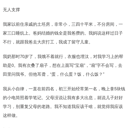
无人支撑
我家以前住亲戚的土坯房，非常小，三四十平米，不分房间，一
家三口睡炕上。爸妈结婚的钱全是我爸攒的。我妈说这样过日子
不行，就跟我爸去大庆打工，我成了留守儿童。
我奶那时70岁了，我饿不着就行，衣服也埋汰，对我学习上的帮
助是0。我有次叠了扇子，想在上面写“宝扇”，“扇”字不会写，去
田里问我爷。但他耳聋，“蛋，什么蛋？饭，什么饭？”
我从小自律，一直在前四名，初三开始经常第一名，晚上拿5块钱
的小电筒照着学笔记。父母没说让我有多大出息，就说儿子好好
学习，别重复父母的老路。我不知道我应该干啥，就觉得我应该
这样做。