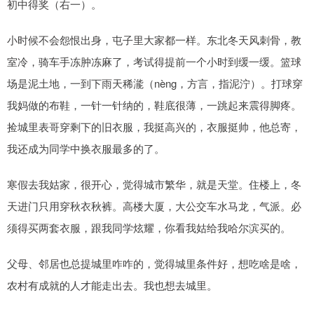
初中得奖（右一）。
小时候不会怨恨出身，屯子里大家都一样。东北冬天风刺骨，教
室冷，骑车手冻肿冻麻了，考试得提前一个小时到缓一缓。篮球
场是泥土地，一到下雨天稀㴰（nèng，方言，指泥泞）。打球穿
我妈做的布鞋，一针一针纳的，鞋底很薄，一跳起来震得脚疼。
捡城里表哥穿剩下的旧衣服，我挺高兴的，衣服挺帅，他总寄，
我还成为同学中换衣服最多的了。
寒假去我姑家，很开心，觉得城市繁华，就是天堂。住楼上，冬
天进门只用穿秋衣秋裤。高楼大厦，大公交车水马龙，气派。必
须得买两套衣服，跟我同学炫耀，你看我姑给我哈尔滨买的。
父母、邻居也总提城里咋咋的，觉得城里条件好，想吃啥是啥，
农村有成就的人才能走出去。我也想去城里。