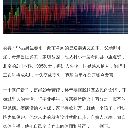
摘要：95后男生春雨，此前拿到的是逆袭爽文剧本。父亲卸水
泥，母亲当搓澡工，家境贫困，他从村小一路考到县中重点班，
北京的211本科、985硕士，再进入央企。世界越来越大，他把手
工布鞋换成AJ，寸头变成烫头，克服自卑在公开场合发言。
一个寒门贵子，历经20年苦读，终于要摆脱祖辈农民的命运，开
始城里人的生活。但毕业半年，母亲突然确诊十万分之一概率的
罕见病。疾病没纳入医保，家里存款几万，就他一个孩子，很快
降为低保户。他对未来的所有设计就此止步。向熟人众筹，做自
媒体直播，他把自己辛苦套上的体面和尊严，一一撕下。