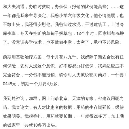
和大夫沟通，办临时救助，办低保（报销的比例能高些）……这
一年都是我来主导决定。我爸小学六年级文化，他心情脆弱，也
不敢出头，我还得安慰他。我爸卸过水泥，干过建筑工，上过冷
库夜班，冬天在空旷的草甸子捆草包，12个小时，回家脚都冻肿
了。没意识去学技术，也不敢做生意，太穷了，承担不起风险。
前期用基础治疗方案，每个月花八九千。我妈除了新农合没有任
何保险，农村人没这个意识。好不容易办好低保，我妈适应症不
完全符合，一分钱不能报销。确诊时大夫就说靶向药好，一针要1
0448元，初期一个月要4万多。
我到处咨询，加群，网上问诊北京、天津的专家，都建议用靶向
药。我查论文，有人对比患者的数据，用药的生存期延长，缓解
效果明显。我很挣扎，用药就要长期，一年就得20多万，加上我
的钱家里一共就10多万出头。