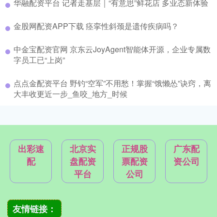
华融配资平台 记者走基层｜“有意思”鲜花店 多业态新体验
金股网配资APP下载 痉挛性斜颈是遗传疾病吗？
中金宝配资官网 京东云JoyAgent智能体开源，企业专属数
字员工已“上岗”
点点金配资平台 野钓“空军”不用愁！掌握“饿懒怂”诀窍，离
大丰收更近一步_鱼咬_地方_时候
出彩速
北京实
正规股
广东配
配
盘配资
票配资
资公司
平台
公司
友情链接：