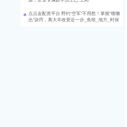
点点金配资平台 野钓“空军”不用愁！掌握“饿懒
怂”诀窍，离大丰收更近一步_鱼咬_地方_时候