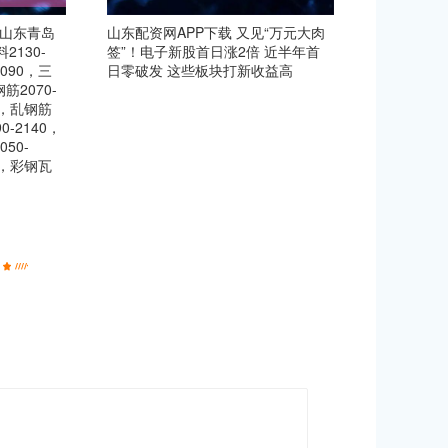
日山东青岛
山东配资网APP下载 又见“万元大肉
2130-
签”！电子新股首日涨2倍 近半年首
2090，三
日零破发 这些板块打新收益高
筋2070-
50，乱钢筋
0-2140，
050-
50，彩钢瓦