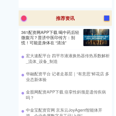
推荐资讯
361配资网APP下载 喝中药后轻
微腹泻？普济中医印传方：别
慌！可能是身体在 “清浊”
宏大速配平台 四平市液液换热器传热系数解析
_流体_设备_制造
华融配资平台 记者走基层｜“有意思”鲜花店 多
业态新体验
金股网配资APP下载 痉挛性斜颈是遗传疾病
吗？
中金宝配资官网 京东云JoyAgent智能体开
源，企业专属数字员工已“上岗”