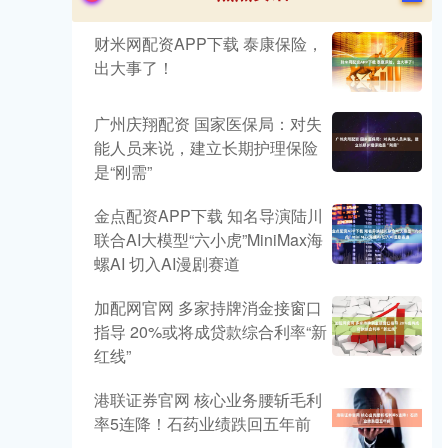
财米网配资APP下载 泰康保险，
出大事了！
广州庆翔配资 国家医保局：对失
能人员来说，建立长期护理保险
是“刚需”
金点配资APP下载 知名导演陆川
联合AI大模型“六小虎”MiniMax海
螺AI 切入AI漫剧赛道
加配网官网 多家持牌消金接窗口
指导 20%或将成贷款综合利率“新
红线”
港联证券官网 核心业务腰斩毛利
率5连降！石药业绩跌回五年前