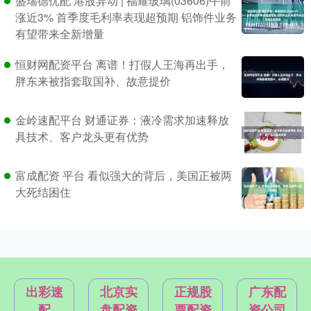
盛瑞德优配 港股异动 | 福耀玻璃(03606)午前
涨近3% 首季度毛利率表现超预期 铝饰件业务
有望带来全新增量
恒财网配资平台 离谱！打假人王海再出手，
胖东来被指套取国补、故意提价
金岭速配平台 财通证券：液冷需求加速释放
具技术、客户龙头更有优势
富成配资 平台 看似强大的背后，美国正被两
大死结困住
出彩速
北京实
正规股
广东配
配
盘配资
票配资
资公司