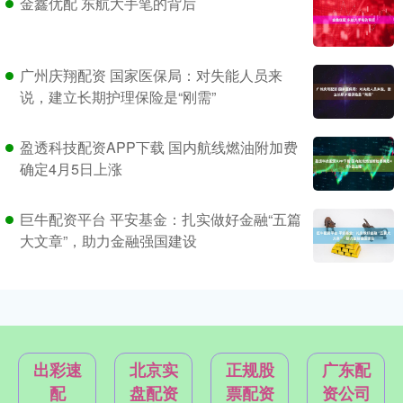
金鑫优配 东航大手笔的背后
广州庆翔配资 国家医保局：对失能人员来
说，建立长期护理保险是“刚需”
盈透科技配资APP下载 国内航线燃油附加费
确定4月5日上涨
巨牛配资平台 平安基金：扎实做好金融“五篇
大文章”，助力金融强国建设
出彩速
北京实
正规股
广东配
配
盘配资
票配资
资公司