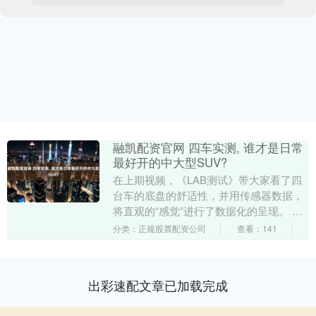
融凯配资官网 四车实测, 谁才是日常
最好开的中大型SUV?
在上期视频，《LAB测试》带大家看了四
台车的底盘的舒适性，并用传感器数据，
将直观的“感觉”进行了数据化的呈现。 这
一集，我们把镜头转向动态部分——同样
分类：正规股票配资公司
查看：141
的四台SU....
出彩速配文章已加载完成