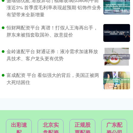
盛瑞德优配 港股异动 | 福耀玻璃(03606)午前
涨近3% 首季度毛利率表现超预期 铝饰件业务
有望带来全新增量
恒财网配资平台 离谱！打假人王海再出手，
胖东来被指套取国补、故意提价
金岭速配平台 财通证券：液冷需求加速释放
具技术、客户龙头更有优势
富成配资 平台 看似强大的背后，美国正被两
大死结困住
出彩速
北京实
正规股
广东配
配
盘配资
票配资
资公司