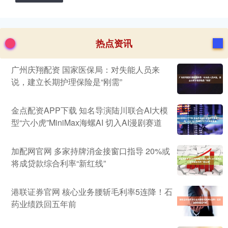
热点资讯
广州庆翔配资 国家医保局：对失能人员来
说，建立长期护理保险是“刚需”
金点配资APP下载 知名导演陆川联合AI大模
型“六小虎”MiniMax海螺AI 切入AI漫剧赛道
加配网官网 多家持牌消金接窗口指导 20%或
将成贷款综合利率“新红线”
港联证券官网 核心业务腰斩毛利率5连降！石
药业绩跌回五年前