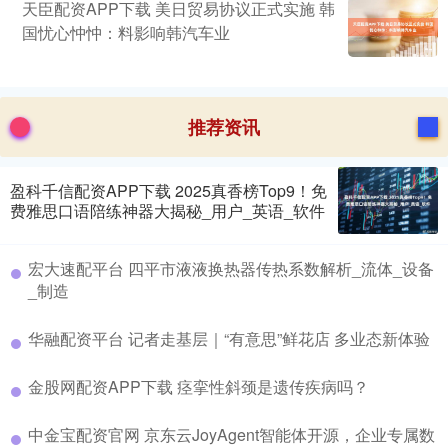
天臣配资APP下载 美日贸易协议正式实施 韩
国忧心忡忡：料影响韩汽车业
推荐资讯
盈科千信配资APP下载 2025真香榜Top9！免
费雅思口语陪练神器大揭秘_用户_英语_软件
宏大速配平台 四平市液液换热器传热系数解析_流体_设备
_制造
华融配资平台 记者走基层｜“有意思”鲜花店 多业态新体验
金股网配资APP下载 痉挛性斜颈是遗传疾病吗？
中金宝配资官网 京东云JoyAgent智能体开源，企业专属数