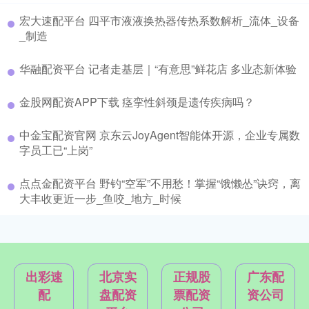
宏大速配平台 四平市液液换热器传热系数解析_流体_设备
_制造
华融配资平台 记者走基层｜“有意思”鲜花店 多业态新体验
金股网配资APP下载 痉挛性斜颈是遗传疾病吗？
中金宝配资官网 京东云JoyAgent智能体开源，企业专属数
字员工已“上岗”
点点金配资平台 野钓“空军”不用愁！掌握“饿懒怂”诀窍，离
大丰收更近一步_鱼咬_地方_时候
出彩速
北京实
正规股
广东配
配
盘配资
票配资
资公司