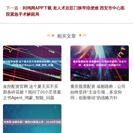
下一篇：
利鸿网APP下载 老人术后肛门狭窄排便难 西安市中心医
院紧急手术解困局
相关文章
金控配资官网 这个夏天买不买
重庆股票配资 成都路桥：公司
那条碎花裙？我问了问小艺答案
始终坚持“主业引领，多业协
之书Agent_鸿蒙_智能_问题
同，创新驱动”的战略方针