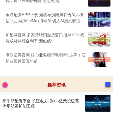
说，建立长期护理保险是“刚需”
金点配资APP下载 知名导演陆川联合AI大模
型“六小虎”MiniMax海螺AI 切入AI漫剧赛道
加配网官网 多家持牌消金接窗口指导 20%或
将成贷款综合利率“新红线”
港联证券官网 核心业务腰斩毛利率5连降！石
药业绩跌回五年前
推荐资讯
衡牛所配资平台 长江电力拟266亿元投建葛
洲坝航运扩能工程